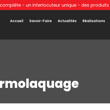
 complète - un interlocuteur unique - des produits 
Accueil
Savoir-Faire
Actualités
Réalisations
ermolaquage